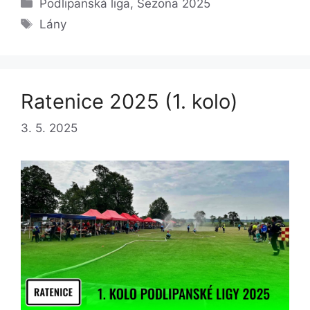
Rubriky
Podlipanská liga
,
Sezona 2025
Štítky
Lány
Ratenice 2025 (1. kolo)
3. 5. 2025