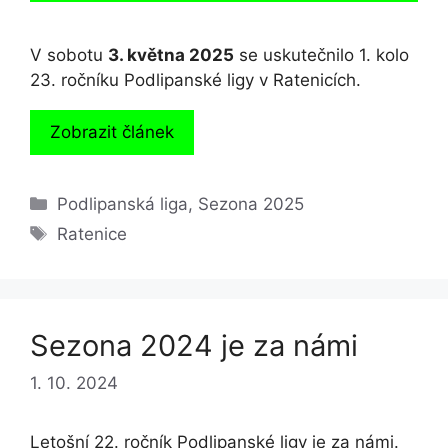
V sobotu
3. května 2025
se uskutečnilo 1. kolo
23. ročníku Podlipanské ligy v Ratenicích.
Zobrazit článek
Rubriky
Podlipanská liga
,
Sezona 2025
Štítky
Ratenice
Sezona 2024 je za námi
1. 10. 2024
Letošní 22. ročník Podlipanské ligy je za námi.