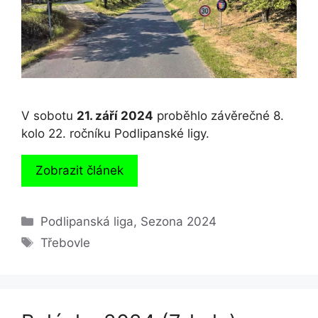
V sobotu
21. září 2024
proběhlo závěrečné 8.
kolo 22. ročníku Podlipanské ligy.
Zobrazit článek
Rubriky
Podlipanská liga
,
Sezona 2024
Štítky
Třebovle