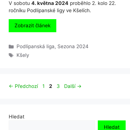
V sobotu
4. května 2024
proběhlo 2. kolo 22.
ročníku Podlipanské ligy ve Kšelích.
Zobrazit článek
Rubriky
Podlipanská liga
,
Sezona 2024
Štítky
Kšely
Stránka
Stránka
Stránka
←
Předchozí
1
2
3
Další
→
Hledat
Hledat