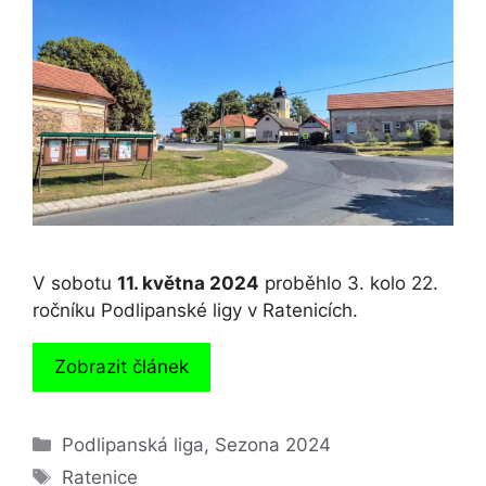
V sobotu
11. května 2024
proběhlo 3. kolo 22.
ročníku Podlipanské ligy v Ratenicích.
Zobrazit článek
Rubriky
Podlipanská liga
,
Sezona 2024
Štítky
Ratenice