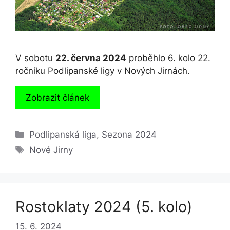
V sobotu
22. června 2024
proběhlo 6. kolo 22.
ročníku Podlipanské ligy v Nových Jirnách.
Zobrazit článek
Rubriky
Podlipanská liga
,
Sezona 2024
Štítky
Nové Jirny
Rostoklaty 2024 (5. kolo)
15. 6. 2024