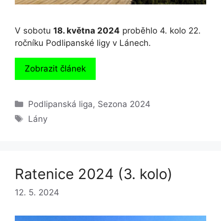
V sobotu
18. května 2024
proběhlo 4. kolo 22.
ročníku Podlipanské ligy v Lánech.
Zobrazit článek
Rubriky
Podlipanská liga
,
Sezona 2024
Štítky
Lány
Ratenice 2024 (3. kolo)
12. 5. 2024