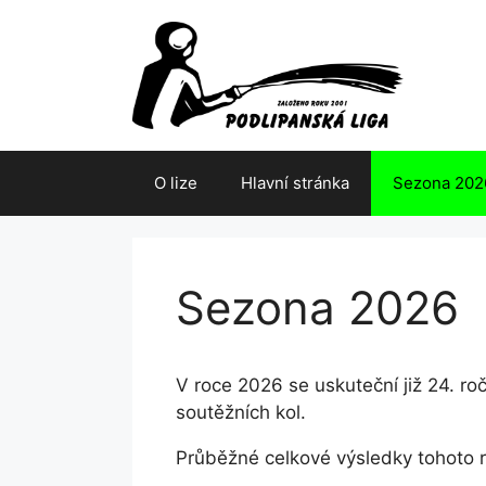
Přeskočit
na
obsah
O lize
Hlavní stránka
Sezona 202
Sezona 2026
V roce 2026 se uskuteční již 24. ro
soutěžních kol.
Průběžné celkové výsledky tohoto ro