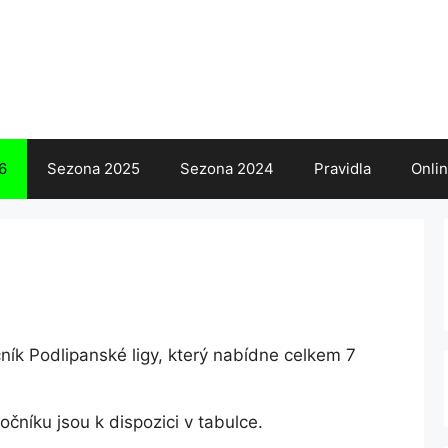
6
Sezona 2025
Sezona 2024
Pravidla
Onli
čník Podlipanské ligy, který nabídne celkem 7
čníku jsou k dispozici v tabulce.