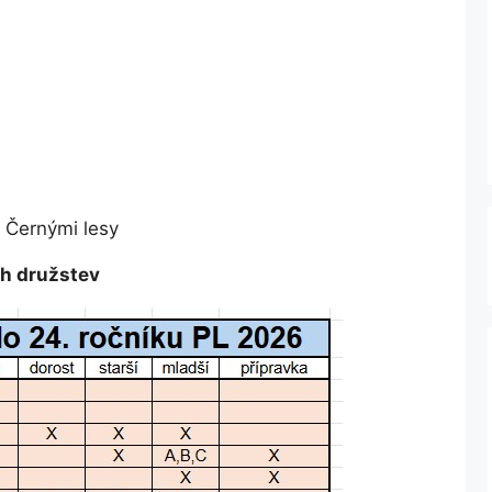
d Černými lesy
ch družstev